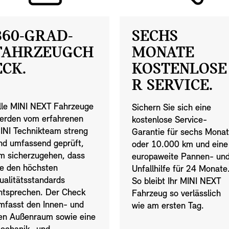
360-GRAD-
SECHS
FAHRZEUGCH
MONATE
ECK.
KOSTENLOSE
R SERVICE.
lle MINI NEXT Fahrzeuge
Sichern Sie sich eine
erden vom erfahrenen
kostenlose Service-
INI Technikteam streng
Garantie für sechs Mona
nd umfassend geprüft,
oder 10.000 km und eine
m sicherzugehen, dass
europaweite Pannen- un
ie den höchsten
Unfallhilfe für 24 Monate
ualitätsstandards
So bleibt Ihr MINI NEXT
ntsprechen. Der Check
Fahrzeug so verlässlich
mfasst den Innen- und
wie am ersten Tag.
en Außenraum sowie eine