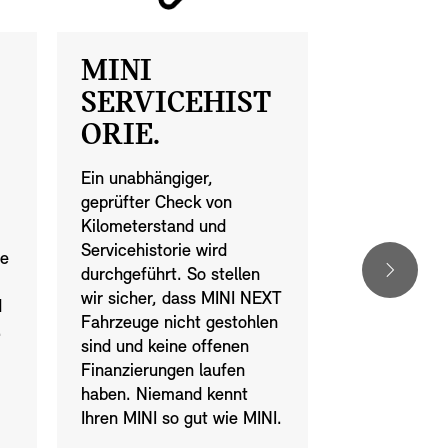
MINI
EINTA
SERVICEHIST
SERVI
ORIE.
Wenn Sie sic
Gebrauchtwa
Ein unabhängiger,
NEXT entsch
geprüfter Check von
tauschen wir 
Kilometerstand und
Fahrzeug ge
Servicehistorie wird
te
jeweiligen Ma
durchgeführt. So stellen
Sie ein.
wir sicher, dass MINI NEXT
d
Fahrzeuge nicht gestohlen
.
sind und keine offenen
Finanzierungen laufen
haben. Niemand kennt
Ihren MINI so gut wie MINI.