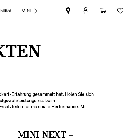
ilität
MINI Business
MINI
Mein
Shopping
Wishli
Partner
MINI
cart
finden
Login
KTEN
okart-Erfahrung gesammelt hat. Holen Sie sich
stgewährleistungsfrist beim
rsatzteilen für maximale Performance. Mit
MINI NEXT –