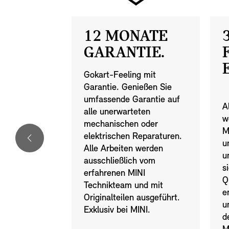
ZIERUN
12 MONATE
GARANTIE.
G.
Gokart-Feeling mit
Garantie. Genießen Sie
I NEXT
umfassende Garantie auf
en wir Ihnen
A
alle unerwarteten
w
mechanischen oder
erte
M
elektrischen Reparaturen.
, flexible
u
Alle Arbeiten werden
ote und
u
ausschließlich vom
chutzpakete
s
erfahrenen MINI
hren
Q
Technikteam und mit
einer Hand.
e
Originalteilen ausgeführt.
u
Exklusiv bei MINI.
d