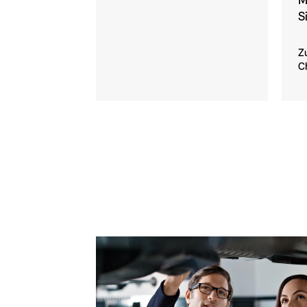
M
S
Z
C