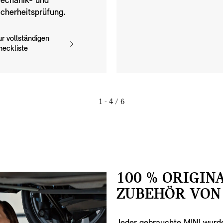
echanik- und
icherheitsprüfung.
ur vollständigen
heckliste
1 - 4
/ 6
100 % ORIGINA
ZUBEHÖR VON 