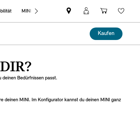
ilität
MINI Business
MINI
Mein
Shopping
Wishli
Partner
MINI
cart
finden
Login
Kaufen
DIR?
 deinen Bedürfnissen passt.
re deinen MINI. Im Konfigurator kannst du deinen MINI ganz