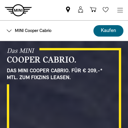
MINI
Mein
Shopping
Wishlis
Partner
MINI
cart
finden
Login
Kaufen
MINI Cooper Cabrio
Das MINI
COOPER CABRIO.
DAS MINI COOPER CABRIO. FÜR € 209,-*
MTL. ZUM FIXZINS LEASEN.