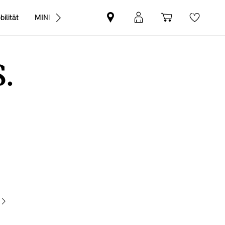
ilität
MINI Business
MINI
Mein
Shopping
Wishli
Partner
MINI
cart
finden
Login
.