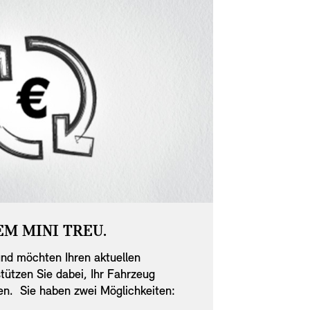
EM MINI TREU.
GEBEN SI
nd möchten Ihren aktuellen
Vielleicht ab
tützen Sie dabei, Ihr Fahrzeug
Ihren MINI e
ren. Sie haben zwei Möglichkeiten:
Rückgabe Ihre
Restbetrag direkt zahlen. Oder Ihren
Rückgabe-Chec