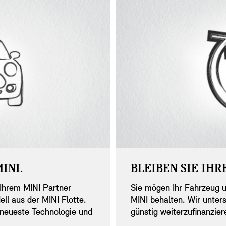
MINI.
BLEIBEN SIE IHR
 Ihrem MINI Partner
Sie mögen Ihr Fahrzeug u
ll aus der MINI Flotte.
MINI behalten. Wir unters
e neueste Technologie und
günstig weiterzufinanzie
er informiert Sie gerne
Sie können entweder den 