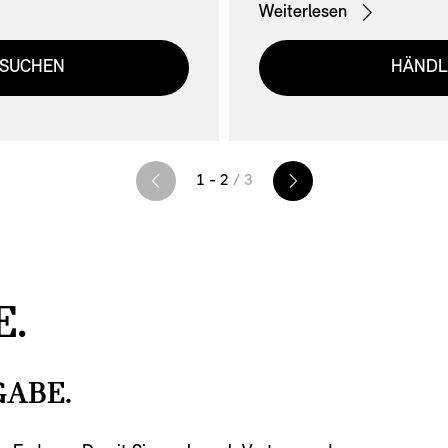
Weiterlesen
MINI günstig weiterfinanz
erhalten Sie einen Ansch
 SUCHEN
HÄNDL
Restbetrags – und am En
Ihnen. Egal, wie Sie sich
MINI ganz Ihnen.
1 - 2
/ 3
.
ABE.