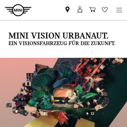
MINI
Mein
Shopping
Wishlis
Partner
MINI
cart
finden
Login
MINI VISION URBANAUT.
EIN VISIONSFAHRZEUG FÜR DIE ZUKUNFT.