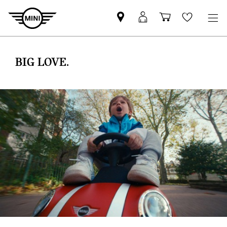
MINI
Mein
Shopping
Wishlis
Partner
MINI
cart
finden
Login
BIG LOVE.