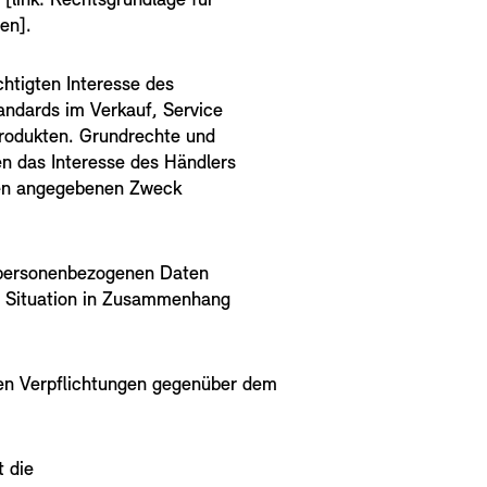
 [link: Rechtsgrundlage für
en].
htigten Interesse des
andards im Verkauf, Service
rodukten. Grundrechte und
n das Interesse des Händlers
den angegebenen Zweck
 personenbezogenen Daten
en Situation in Zusammenhang
hen Verpflichtungen gegenüber dem
t die