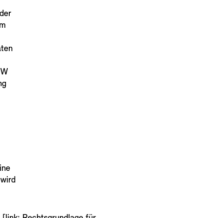
 der
um
aten
BMW
ng
ine
 wird