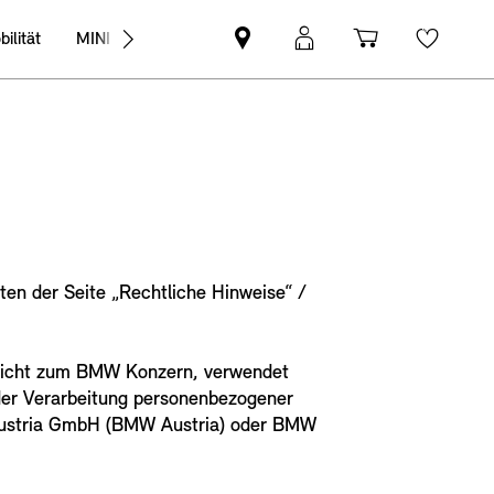
ilität
MINI Business
MINI
Mein
Shopping
Wishli
Partner
MINI
cart
finden
Login
ten der Seite „Rechtliche Hinweise“ /
 nicht zum BMW Konzern, verwendet
der Verarbeitung personenbezogener
 Austria GmbH (BMW Austria) oder BMW