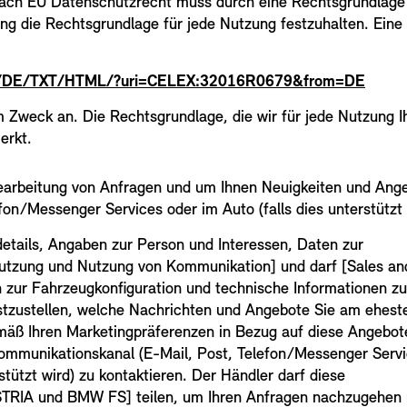
ch EU Datenschutzrecht muss durch eine Rechtsgrundlage ge
rung die Rechtsgrundlage für jede Nutzung festzuhalten. Ein
tent/DE/TXT/HTML/?uri=CELEX:32016R0679&from=DE
 Zweck an. Die Rechtsgrundlage, die wir für jede Nutzung 
erkt.
arbeitung von Anfragen und um Ihnen Neuigkeiten und Ange
on/Messenger Services oder im Auto (falls dies unterstützt
etails, Angaben zur Person und Interessen, Daten zur
utzung und Nutzung von Kommunikation] und darf [Sales an
n zur Fahrzeugkonfiguration und technische Informationen z
tzustellen, welche Nachrichten und Angebote Sie am ehest
mäß Ihren Marketingpräferenzen in Bezug auf diese Angebot
ommunikationskanal (E-Mail, Post, Telefon/Messenger Serv
rstützt wird) zu kontaktieren. Der Händler darf diese
TRIA und BMW FS] teilen, um Ihren Anfragen nachzugehen