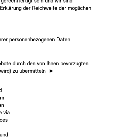
rechtfertigt sein und wir sind
e Erklärung der Reichweite der möglichen
Ihrer personenbezogenen Daten
bote durch den von Ihnen bevorzugten
 wird) zu übermitteln
►
d
um
en
e via
ices
 und