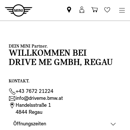
MINI
Mein
Shopping
Wishlis
Partner
MINI
cart
finden
Login
DEIN MINI Partner.
WILLKOMMEN BEI
DRIVE ME GMBH, REGAU
KONTAKT.
+43 7672 21224
info@driveme.bmw.at
Handelsstraße 1
4844 Regau
Öffnungszeiten