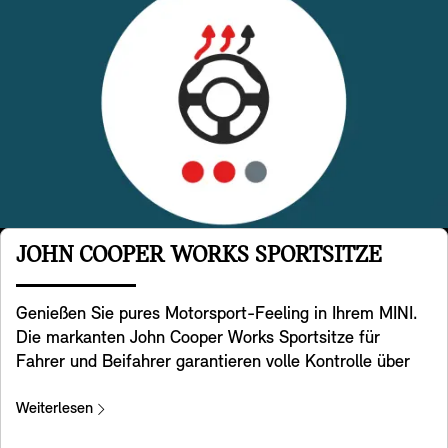
JOHN COOPER WORKS SPORTSITZE
Genießen Sie pures Motorsport-Feeling in Ihrem MINI.
Die markanten John Cooper Works Sportsitze für
Fahrer und Beifahrer garantieren volle Kontrolle über
Ihr MINI Kraftpaket. Sie haben eine spezielle sportliche
Sitzgeometrie mit integrierten Kopfstützen und bieten
Weiterlesen
zusätzliche Unterstützung im Schulterbereich, sodass