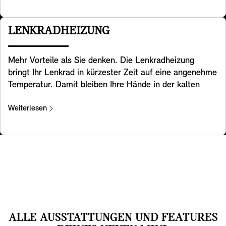
mehr sicher befestigt.
Reaktion auf das reale Verkehrsgeschehen verbleiben
beim Fahrer. Die Verfügbarkeit von Funktionen
LENKRADHEIZUNG
unterliegt den landesspezifischen Bestimmungen.
Mehr Vorteile als Sie denken. Die Lenkradheizung
bringt Ihr Lenkrad in kürzester Zeit auf eine angenehme
Temperatur. Damit bleiben Ihre Hände in der kalten
Jahreszeit beim Lenken warm, sodass Sie immer
komfortabel unterwegs sind.
Weiterlesen
ALLE AUSSTATTUNGEN UND FEATURES