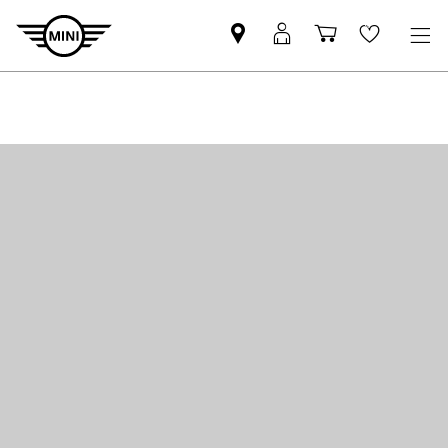
MINI
Mein
Shopping
Wishlis
Partner
MINI
cart
finden
Login