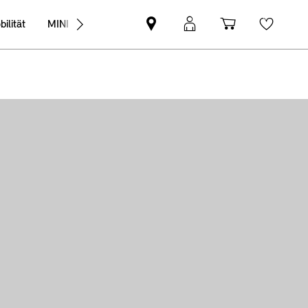
ilität
MINI Business
MINI
Mein
Shopping
Wishli
Partner
MINI
cart
finden
Login