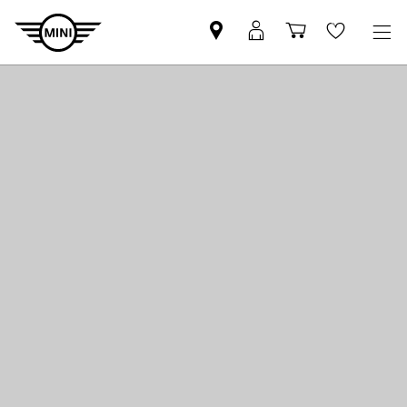
MINI
Mein
Shopping
Wishlis
Partner
MINI
cart
finden
Login