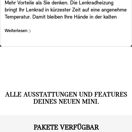
Mehr Vorteile als Sie denken. Die Lenkradheizung
bringt Ihr Lenkrad in kürzester Zeit auf eine angenehme
Temperatur. Damit bleiben Ihre Hände in der kalten
Jahreszeit beim Lenken warm, sodass Sie immer
komfortabel unterwegs sind.
Weiterlesen
ALLE AUSSTATTUNGEN UND FEATURES
DEINES NEUEN MINI.
PAKETE VERFÜGBAR